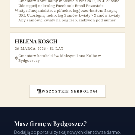
Cmentarz komunalny w Sośnie Młyńska 15, 89-412 Sośno
Udostępnij nekrolog Facebook Email Pozostałe
https://mojaniolstroz.pl/nekrolog/jozef-barton/ Skopiuj
URL Udostępnij nekrolog Zamów kwiaty × Zamów kwiaty
Aby zamówić kwiaty na pogrzeb, zadzwoń pod numer:
HELENA KOSCH
26 MARCA 2026
· 81 LAT
Cmentarz katolicki św. Maksymiliana Kolbe w
Bydgoszczy
WSZYSTKIE NEKROLOGI
Masz firmę w Bydgoszcz?
Dodaj ją do portalu i zyskaj nowych klientów za darmo.