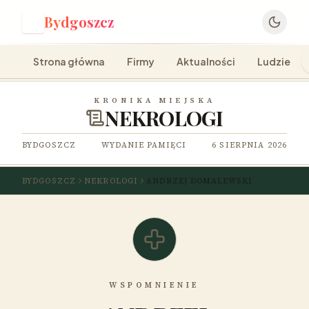
Bydgoszcz
B
Strona główna
Firmy
Aktualności
Ludzie
KRONIKA MIEJSKA
NEKROLOGI
BYDGOSZCZ
WYDANIE PAMIĘCI
6 SIERPNIA 2026
BYDGOSZCZ
NEKROLOGI
ANDRZEJ DOMALEWSKI
WSPOMNIENIE