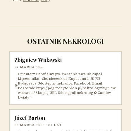
Źródło:
zielenmiejska
OSTATNIE NEKROLOGI
Zbigniew Widawski
27 MARCA 2026
Cmentarz Parafialny pw. św Stanisława Biskupa i
Męczennika - Siernieczek ul. Kapliczna 1, 85-775
Bydgoszcz Udostępnij nekrolog Facebook Email
Pozostałe https://pogrzebyfordon.pl/nekrolog/zbigniew-
widawski/ Skopiuj URL Udostępnij nekrolog ✿ Zamów
kwiaty ×
Józef Barton
26 MARCA 2026
· 81 LAT