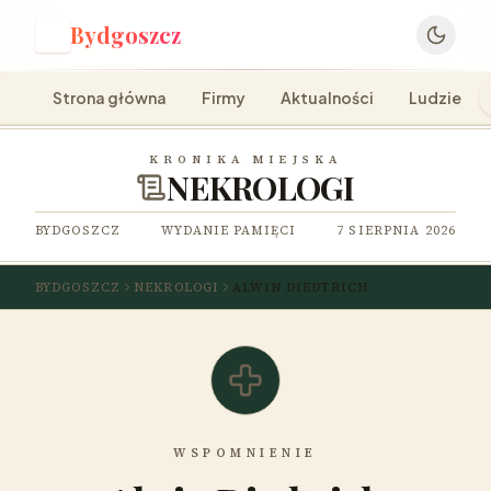
Bydgoszcz
B
Strona główna
Firmy
Aktualności
Ludzie
KRONIKA MIEJSKA
NEKROLOGI
BYDGOSZCZ
WYDANIE PAMIĘCI
7 SIERPNIA 2026
BYDGOSZCZ
NEKROLOGI
ALWIN DIEDTRICH
WSPOMNIENIE