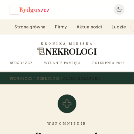
Bydgoszcz
B
Strona główna
Firmy
Aktualności
Ludzie
KRONIKA MIEJSKA
NEKROLOGI
BYDGOSZCZ
WYDANIE PAMIĘCI
7 SIERPNIA 2026
BYDGOSZCZ
NEKROLOGI
ALINA MURAWSKA
WSPOMNIENIE