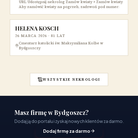
URL Udostępnij nekrolog Zamów kwiaty × Zamów kwiaty
Aby zamówić kwiaty na pogrzeb, zadzwoń pod numer:
HELENA KOSCH
26 MARCA 2026
· 81 LAT
Cmentarz katolicki św. Maksymiliana Kolbe w
Bydgoszczy
WSZYSTKIE NEKROLOGI
Masz firmę w Bydgoszcz?
Dodaj ją do portalu i zyskaj nowych klientów za darmo.
Dodaj firmę za darmo