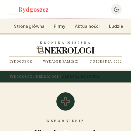
Bydgoszcz
B
Strona główna
Firmy
Aktualności
Ludzie
KRONIKA MIEJSKA
NEKROLOGI
BYDGOSZCZ
WYDANIE PAMIĘCI
7 SIERPNIA 2026
BYDGOSZCZ
NEKROLOGI
ALFREDA BOGUCKA
WSPOMNIENIE