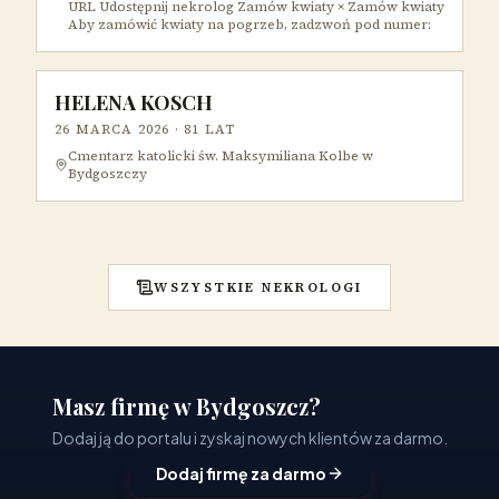
URL Udostępnij nekrolog Zamów kwiaty × Zamów kwiaty
Aby zamówić kwiaty na pogrzeb, zadzwoń pod numer:
HELENA KOSCH
26 MARCA 2026
· 81 LAT
Cmentarz katolicki św. Maksymiliana Kolbe w
Bydgoszczy
WSZYSTKIE NEKROLOGI
Masz firmę w Bydgoszcz?
Dodaj ją do portalu i zyskaj nowych klientów za darmo.
Dodaj firmę za darmo