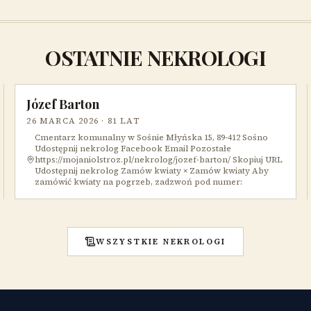
OSTATNIE NEKROLOGI
Józef Barton
26 MARCA 2026
· 81 LAT
Cmentarz komunalny w Sośnie Młyńska 15, 89-412 Sośno
Udostępnij nekrolog Facebook Email Pozostałe
https://mojaniolstroz.pl/nekrolog/jozef-barton/ Skopiuj URL
Udostępnij nekrolog Zamów kwiaty × Zamów kwiaty Aby
zamówić kwiaty na pogrzeb, zadzwoń pod numer:
WSZYSTKIE NEKROLOGI