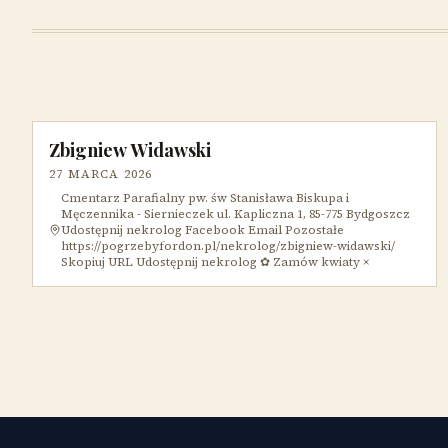
Zbigniew Widawski
27 MARCA 2026
Cmentarz Parafialny pw. św Stanisława Biskupa i
Męczennika - Siernieczek ul. Kapliczna 1, 85-775 Bydgoszcz
Udostępnij nekrolog Facebook Email Pozostałe
https://pogrzebyfordon.pl/nekrolog/zbigniew-widawski/
Skopiuj URL Udostępnij nekrolog ✿ Zamów kwiaty ×