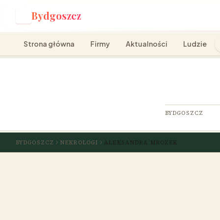
Bydgoszcz
B
Strona główna
Firmy
Aktualności
Ludzie
BYDGOSZCZ
BYDGOSZCZ
NEKROLOGI
ALEKSANDRA MROZEK