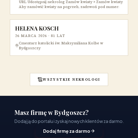
URL Udostępnij nekrolog Zamów kwiaty × Zamów kwiaty
Aby zamówić kwiaty na pogrzeb, zadzwoń pod numer:
HELENA KOSCH
26 MARCA 2026
· 81 LAT
Cmentarz katolicki św. Maksymiliana Kolbe w
Bydgoszczy
WSZYSTKIE NEKROLOGI
Masz firmę w Bydgoszcz?
Dodaj ją do portalu i zyskaj nowych klientów za darmo.
Dodaj firmę za darmo