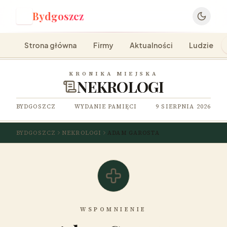
Bydgoszcz
B
Strona główna
Firmy
Aktualności
Ludzie
KRONIKA MIEJSKA
NEKROLOGI
BYDGOSZCZ
WYDANIE PAMIĘCI
9 SIERPNIA 2026
BYDGOSZCZ
NEKROLOGI
ADAM GAROSTA
WSPOMNIENIE