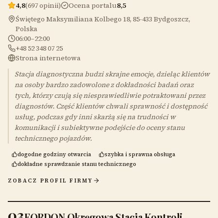
4,8
(697 opinii)
Ocena portalu
8,5
Świętego Maksymiliana Kolbego 18, 85-433 Bydgoszcz,
Polska
06:00–22:00
+48 52 348 07 25
Strona internetowa
Stacja diagnostyczna budzi skrajne emocje, dzieląc klientów
na osoby bardzo zadowolone z dokładności badań oraz
tych, którzy czują się niesprawiedliwie potraktowani przez
diagnostów. Część klientów chwali sprawność i dostępność
usług, podczas gdy inni skarżą się na trudności w
komunikacji i subiektywne podejście do oceny stanu
technicznego pojazdów.
dogodne godziny otwarcia
szybka i sprawna obsługa
dokładne sprawdzanie stanu technicznego
ZOBACZ PROFIL FIRMY
03
FORDON Okręgowa Stacja Kontroli