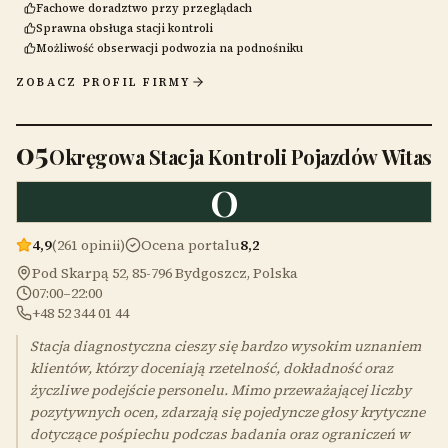
Fachowe doradztwo przy przeglądach
Sprawna obsługa stacji kontroli
Możliwość obserwacji podwozia na podnośniku
ZOBACZ PROFIL FIRMY
05
Okręgowa Stacja Kontroli Pojazdów Witas
O
4,9
(261 opinii)
Ocena portalu
8,2
Pod Skarpą 52, 85-796 Bydgoszcz, Polska
07:00–22:00
+48 52 344 01 44
Stacja diagnostyczna cieszy się bardzo wysokim uznaniem
klientów, którzy doceniają rzetelność, dokładność oraz
życzliwe podejście personelu. Mimo przeważającej liczby
pozytywnych ocen, zdarzają się pojedyncze głosy krytyczne
dotyczące pośpiechu podczas badania oraz ograniczeń w