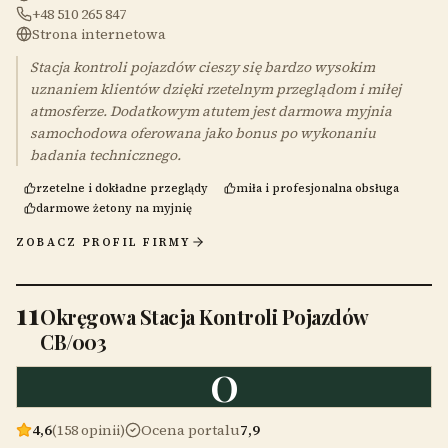
+48 510 265 847
Strona internetowa
Stacja kontroli pojazdów cieszy się bardzo wysokim
uznaniem klientów dzięki rzetelnym przeglądom i miłej
atmosferze. Dodatkowym atutem jest darmowa myjnia
samochodowa oferowana jako bonus po wykonaniu
badania technicznego.
rzetelne i dokładne przeglądy
miła i profesjonalna obsługa
darmowe żetony na myjnię
ZOBACZ PROFIL FIRMY
11
Okręgowa Stacja Kontroli Pojazdów
CB/003
O
4,6
(158 opinii)
Ocena portalu
7,9