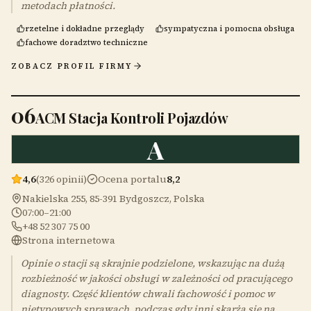
metodach płatności.
rzetelne i dokładne przeglądy
sympatyczna i pomocna obsługa
fachowe doradztwo techniczne
ZOBACZ PROFIL FIRMY
06
ACM Stacja Kontroli Pojazdów
A
4,6
(326 opinii)
Ocena portalu
8,2
Nakielska 255, 85-391 Bydgoszcz, Polska
07:00–21:00
+48 52 307 75 00
Strona internetowa
Opinie o stacji są skrajnie podzielone, wskazując na dużą
rozbieżność w jakości obsługi w zależności od pracującego
diagnosty. Część klientów chwali fachowość i pomoc w
nietypowych sprawach, podczas gdy inni skarżą się na