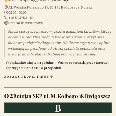
4,9
(2354 opinii)
Ocena portalu
8,6
Al. Wojska Polskiego 19, 85-171 Bydgoszcz, Polska
08:00–20:00
+48 52 375 31 52
Strona internetowa
Stacja cieszy się bardzo wysokim uznaniem klientów, którzy
doceniają punktualność, łatwość umawiania wizyt oraz
fachowe podejście diagnostów. Nieliczne negatywne opinie
wskazują na problemy z kulturą osobistą personelu oraz
niechęć do udzielania drobnej pomocy technicznej.
punktualne wizyty na godzinę
łatwa rezerwacja przez internet
przypomnienia SMS o przeglądzie
ZOBACZ PROFIL FIRMY
02
Botojan SKP ul. M. Kolbego 18 Bydgoszcz
B