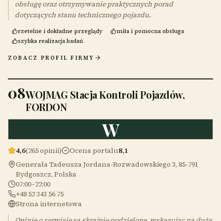
obsługę oraz otrzymywanie praktycznych porad
dotyczących stanu technicznego pojazdu.
rzetelne i dokładne przeglądy
miła i pomocna obsługa
szybka realizacja badań
ZOBACZ PROFIL FIRMY
08
WOJMAG Stacja Kontroli Pojazdów,
FORDON
W
4,6
(265 opinii)
Ocena portalu
8,1
Generała Tadeusza Jordana-Rozwadowskiego 3, 85-791
Bydgoszcz, Polska
07:00–22:00
+48 52 343 56 75
Strona internetowa
Opinie o serwisie są skrajnie podzielone, wskazując na dużą