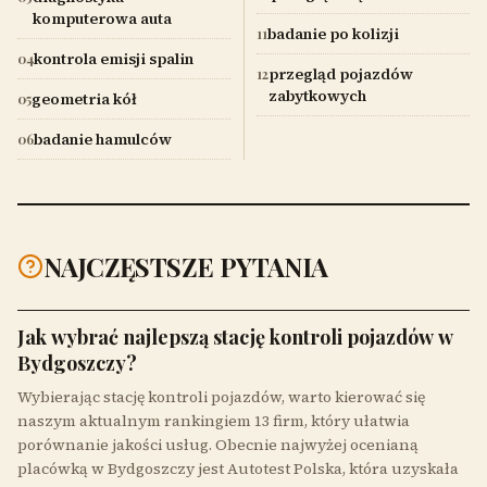
komputerowa auta
badanie po kolizji
11
kontrola emisji spalin
04
przegląd pojazdów
12
zabytkowych
geometria kół
05
badanie hamulców
06
NAJCZĘSTSZE PYTANIA
Jak wybrać najlepszą stację kontroli pojazdów w
Bydgoszczy?
Wybierając stację kontroli pojazdów, warto kierować się
naszym aktualnym rankingiem 13 firm, który ułatwia
porównanie jakości usług. Obecnie najwyżej ocenianą
placówką w Bydgoszczy jest Autotest Polska, która uzyskała