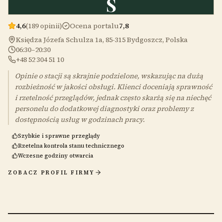
S
4,6
(189 opinii)
Ocena portalu
7,8
Księdza Józefa Schulza 1a, 85-315 Bydgoszcz, Polska
06:30–20:30
+48 52 304 51 10
Opinie o stacji są skrajnie podzielone, wskazując na dużą
rozbieżność w jakości obsługi. Klienci doceniają sprawność
i rzetelność przeglądów, jednak często skarżą się na niechęć
personelu do dodatkowej diagnostyki oraz problemy z
dostępnością usług w godzinach pracy.
Szybkie i sprawne przeglądy
Rzetelna kontrola stanu technicznego
Wczesne godziny otwarcia
ZOBACZ PROFIL FIRMY