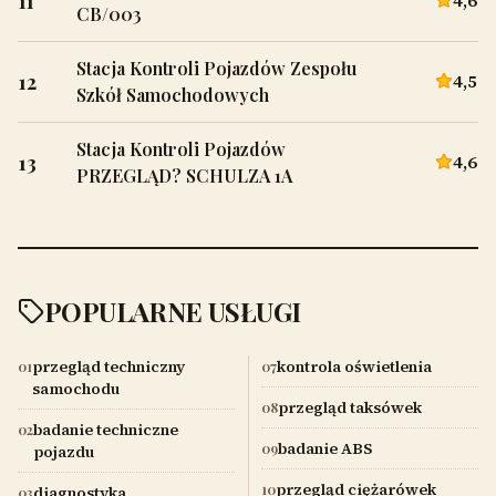
11
4,6
CB/003
Stacja Kontroli Pojazdów Zespołu
12
4,5
Szkół Samochodowych
Stacja Kontroli Pojazdów
13
4,6
PRZEGLĄD? SCHULZA 1A
POPULARNE USŁUGI
przegląd techniczny
kontrola oświetlenia
01
07
samochodu
przegląd taksówek
08
badanie techniczne
02
badanie ABS
09
pojazdu
przegląd ciężarówek
10
diagnostyka
03