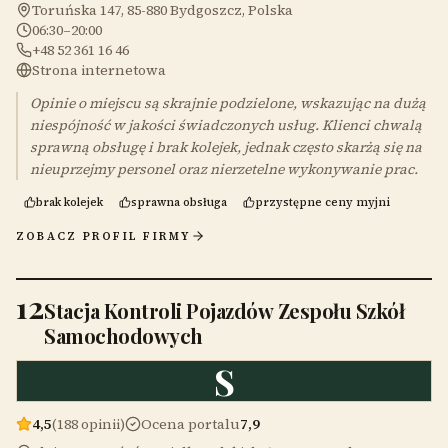
Toruńska 147, 85-880 Bydgoszcz, Polska
06:30–20:00
+48 52 361 16 46
Strona internetowa
Opinie o miejscu są skrajnie podzielone, wskazując na dużą
niespójność w jakości świadczonych usług. Klienci chwalą
sprawną obsługę i brak kolejek, jednak często skarżą się na
nieuprzejmy personel oraz nierzetelne wykonywanie prac.
brak kolejek
sprawna obsługa
przystępne ceny myjni
ZOBACZ PROFIL FIRMY
12
Stacja Kontroli Pojazdów Zespołu Szkół
Samochodowych
S
4,5
(188 opinii)
Ocena portalu
7,9