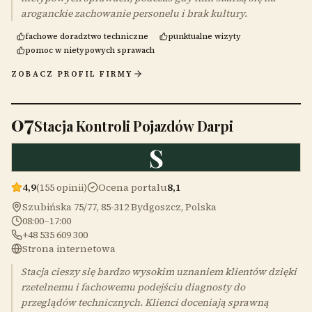
aroganckie zachowanie personelu i brak kultury.
fachowe doradztwo techniczne
punktualne wizyty
pomoc w nietypowych sprawach
ZOBACZ PROFIL FIRMY
07
Stacja Kontroli Pojazdów Darpi
S
4,9
(155 opinii)
Ocena portalu
8,1
Szubińska 75/77, 85-312 Bydgoszcz, Polska
08:00–17:00
+48 535 609 300
Strona internetowa
Stacja cieszy się bardzo wysokim uznaniem klientów dzięki
rzetelnemu i fachowemu podejściu diagnosty do
przeglądów technicznych. Klienci doceniają sprawną