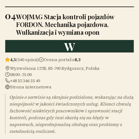
04
WOJMAG Stacja kontroli pojazdów
FORDON. Mechanika pojazdowa.
Wulkanizacja i wymiana opon
W
4,5
(540 opinii)
Ocena portalu
8,3
Wyzwolenia 122B, 85-790 Bydgoszcz, Polska
08:00–21:00
+48 52 346 35 49
Strona internetowa
Opinie o serwisie są skrajnie podzielone, wskazując na dużą
niespójność w jakości świadczonych usług. Klienci chwalą
fachowość niektórych pracowników i sprawność stacji
kontroli, podczas gdy inni skarżą się na błędy w
naprawach, nieprofesjonalną obsługę oraz problemy z
rzetelnością rozliczeń.