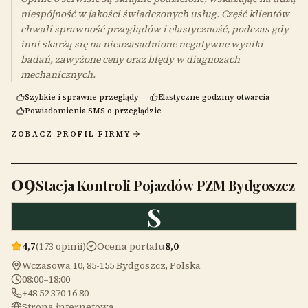
niespójność w jakości świadczonych usług. Część klientów
chwali sprawność przeglądów i elastyczność, podczas gdy
inni skarżą się na nieuzasadnione negatywne wyniki
badań, zawyżone ceny oraz błędy w diagnozach
mechanicznych.
Szybkie i sprawne przeglądy
Elastyczne godziny otwarcia
Powiadomienia SMS o przeglądzie
ZOBACZ PROFIL FIRMY
09
Stacja Kontroli Pojazdów PZM Bydgoszcz
S
4,7
(173 opinii)
Ocena portalu
8,0
Wczasowa 10, 85-155 Bydgoszcz, Polska
08:00–18:00
+48 52 370 16 80
Strona internetowa