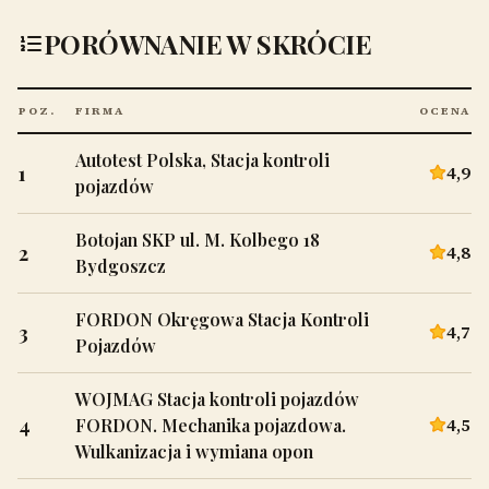
PORÓWNANIE W SKRÓCIE
POZ.
FIRMA
OCENA
Autotest Polska, Stacja kontroli
1
4,9
pojazdów
Botojan SKP ul. M. Kolbego 18
2
4,8
Bydgoszcz
FORDON Okręgowa Stacja Kontroli
3
4,7
Pojazdów
WOJMAG Stacja kontroli pojazdów
4
4,5
FORDON. Mechanika pojazdowa.
Wulkanizacja i wymiana opon