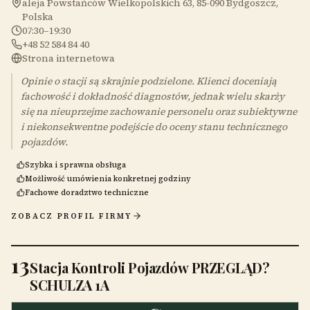
aleja Powstańców Wielkopolskich 63, 85-090 Bydgoszcz,
Polska
07:30–19:30
+48 52 584 84 40
Strona internetowa
Opinie o stacji są skrajnie podzielone. Klienci doceniają
fachowość i dokładność diagnostów, jednak wielu skarży
się na nieuprzejme zachowanie personelu oraz subiektywne
i niekonsekwentne podejście do oceny stanu technicznego
pojazdów.
Szybka i sprawna obsługa
Możliwość umówienia konkretnej godziny
Fachowe doradztwo techniczne
ZOBACZ PROFIL FIRMY
13
Stacja Kontroli Pojazdów PRZEGLĄD?
SCHULZA 1A