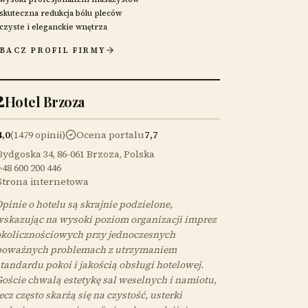
skuteczna redukcja bólu pleców
czyste i eleganckie wnętrza
BACZ PROFIL FIRMY
2
Hotel Brzoza
4,0
(1479 opinii)
Ocena portalu
7,7
Bydgoska 34, 86-061 Brzoza, Polska
+48 600 200 446
Strona internetowa
pinie o hotelu są skrajnie podzielone,
skazując na wysoki poziom organizacji imprez
kolicznościowych przy jednoczesnych
poważnych problemach z utrzymaniem
tandardu pokoi i jakością obsługi hotelowej.
oście chwalą estetykę sal weselnych i namiotu,
ecz często skarżą się na czystość, usterki