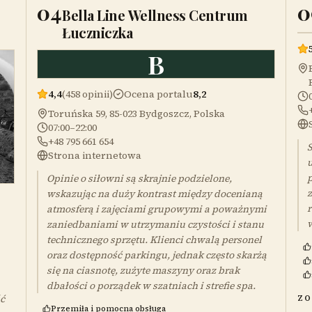
04
0
Bella Line Wellness Centrum
Łuczniczka
B
4,4
(458 opinii)
Ocena portalu
8,2
Toruńska 59, 85-023 Bydgoszcz, Polska
07:00–22:00
+48 795 661 654
S
Strona internetowa
p
Opinie o siłowni są skrajnie podzielone,
z
wskazując na duży kontrast między docenianą
r
atmosferą i zajęciami grupowymi a poważnymi
w
zaniedbaniami w utrzymaniu czystości i stanu
technicznego sprzętu. Klienci chwalą personel
oraz dostępność parkingu, jednak często skarżą
się na ciasnotę, zużyte maszyny oraz brak
dbałości o porządek w szatniach i strefie spa.
ć
ZO
Przemiła i pomocna obsługa