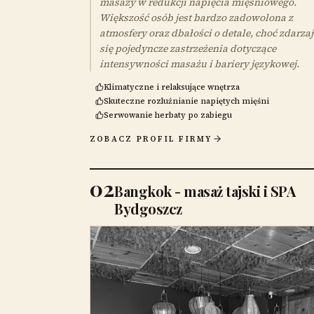
masaży w redukcji napięcia mięśniowego.
Większość osób jest bardzo zadowolona z
atmosfery oraz dbałości o detale, choć zdarza
się pojedyncze zastrzeżenia dotyczące
intensywności masażu i bariery językowej.
Klimatyczne i relaksujące wnętrza
Skuteczne rozluźnianie napiętych mięśni
Serwowanie herbaty po zabiegu
ZOBACZ PROFIL FIRMY
02
Bangkok - masaż tajski i SPA
Bydgoszcz