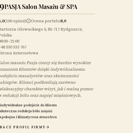
9
PASJA Salon Masażu & SPA
5,0
(100 opinii)
Ocena portalu
8,0
Bartosza Głowackiego 5, 85-717 Bydgoszcz,
Polska
08:00–21:00
+48 530 333 767
Strona internetowa
alon masażu Pasja cieszy się bardzo wysokim
uznaniem klientów dzięki indywidualnemu
odejściu masażystów oraz skuteczności
abiegów. Klienci podkreślają zarówno
elaksacyjny charakter wizyt, jak i realną pomoc
 redukcji bólu oraz napięć mięśniowych.
indywidualne podejście do klienta
skuteczna redukcja bólu mięśni
spokojna i klimatyczna atmosfera
BACZ PROFIL FIRMY