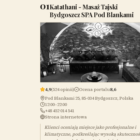
01
Katathani - Masaż Tajski
Bydgoszcz SPA Pod Blankami
4,9
(524 opinii)
Ocena portalu
8,6
Pod Blankami 25, 85-034 Bydgoszcz, Polska
12:00–22:00
+48 452 014 541
Strona internetowa
Klienci oceniają miejsce jako profesjonalne i
klimatyczne, podkreślając wysoką skutecznoś