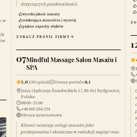
dotyczących punktualności.
wysoka jakość masaży
y w
relaksująca atmosfera i wystrój
ZO
piękne zapachy olejków
ją
ZOBACZ PROFIL FIRMY
gów
1
07
Mindful Massage Salon Masażu i
SPA
5,0
(130 opinii)
Ocena portalu
8,1
Jana i Jędrzeja Śniadeckich 17, 85-011 Bydgoszcz,
O
Polska
w
08:00–21:00
o
+48 605 554 224
Strona internetowa
s
G
Klienci oceniają usługi masażu jako
l
profesjonalne i skuteczne w redukcji napięć oraz