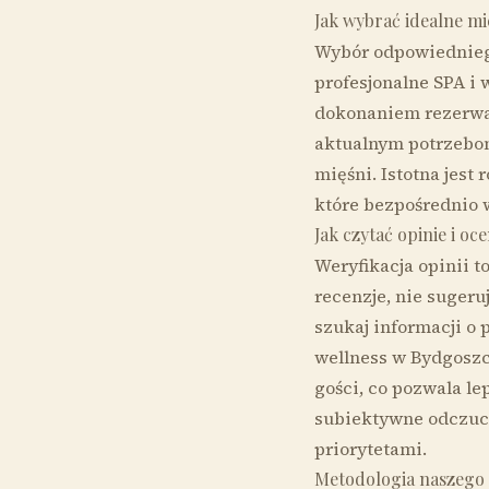
Jak wybrać idealne mi
Wybór odpowiedniego 
profesjonalne SPA i
dokonaniem rezerwa
aktualnym potrzebom
mięśni. Istotna jest
które bezpośrednio 
Jak czytać opinie i oce
Weryfikacja opinii t
recenzje, nie suger
szukaj informacji o 
wellness w Bydgoszc
gości, co pozwala le
subiektywne odczuci
priorytetami.
Metodologia naszego 