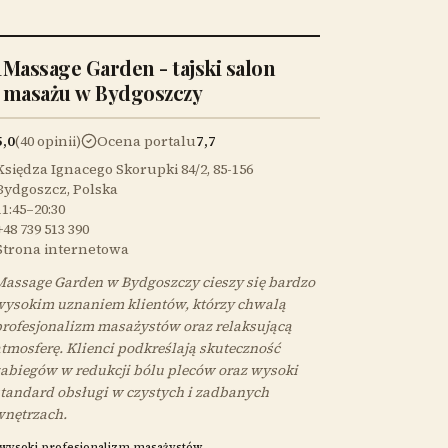
1
Massage Garden - tajski salon
masażu w Bydgoszczy
5,0
(40 opinii)
Ocena portalu
7,7
Księdza Ignacego Skorupki 84/2, 85-156
Bydgoszcz, Polska
11:45–20:30
+48 739 513 390
Strona internetowa
assage Garden w Bydgoszczy cieszy się bardzo
ysokim uznaniem klientów, którzy chwalą
rofesjonalizm masażystów oraz relaksującą
tmosferę. Klienci podkreślają skuteczność
abiegów w redukcji bólu pleców oraz wysoki
tandard obsługi w czystych i zadbanych
wnętrzach.
wysoki profesjonalizm masażystów