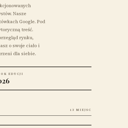
ekcjonowanych
ystów. Nasze
ytówkach Google. Pod
toryczną treść.
przegląd rynku,
sz o swoje ciało i
rzeni dla siebie.
ROK EDYCJI
026
13 MIEJSC