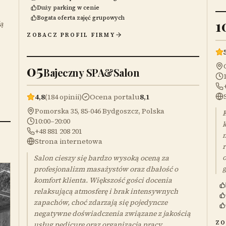
Duży parking w cenie
Bogata oferta zajęć grupowych
1
ją
ZOBACZ PROFIL FIRMY
05
Bajeczny SPA&Salon
4,8
(184 opinii)
Ocena portalu
8,1
Pomorska 35, 85-046 Bydgoszcz, Polska
K
10:00–20:00
k
+48 881 208 201
m
Strona internetowa
r
o
Salon cieszy się bardzo wysoką oceną za
g
profesjonalizm masażystów oraz dbałość o
komfort klienta. Większość gości docenia
relaksującą atmosferę i brak intensywnych
zapachów, choć zdarzają się pojedyncze
negatywne doświadczenia związane z jakością
ZO
usług pedicure oraz organizacją pracy.