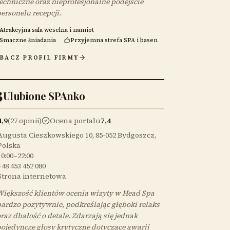
echniczne oraz nieprofesjonalne podejście
ersonelu recepcji.
Atrakcyjna sala weselna i namiot
Smaczne śniadania
Przyjemna strefa SPA i basen
BACZ PROFIL FIRMY
3
Ulubione SPAnko
4,9
(27 opinii)
Ocena portalu
7,4
Augusta Cieszkowskiego 10, 85-052 Bydgoszcz,
Polska
10:00–22:00
+48 453 452 080
Strona internetowa
iększość klientów ocenia wizyty w Head Spa
ardzo pozytywnie, podkreślając głęboki relaks
raz dbałość o detale. Zdarzają się jednak
ojedyncze głosy krytyczne dotyczące awarii