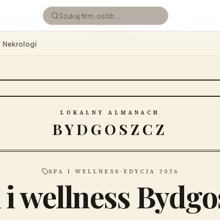
Nekrologi
LOKALNY ALMANACH
BYDGOSZCZ
SPA I WELLNESS
·
EDYCJA 2026
 i wellness Bydgo