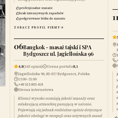
profesjonalne masaże
brak intensywnych zapachów
1
podgrzewane łóżka do masażu
ZOBACZ PROFIL FIRMY
06
Bangkok - masaż tajski i SPA
Bydgoszcz ul. Jagiellońska 96
4,8
(163 opinii)
Ocena portalu
8,1
Jagiellońska 96, 85-027 Bydgoszcz, Polska
M
12:00–21:00
w
+48 515 805 418
p
Strona internetowa
a
z
Klienci wysoko oceniają jakość masaży oraz
s
relaksującą atmosferę panującą w salonie.
Pojawiają się jednak rozbieżne opinie dotyczące
jakości obsługi w recepcji oraz sztywnych zasad