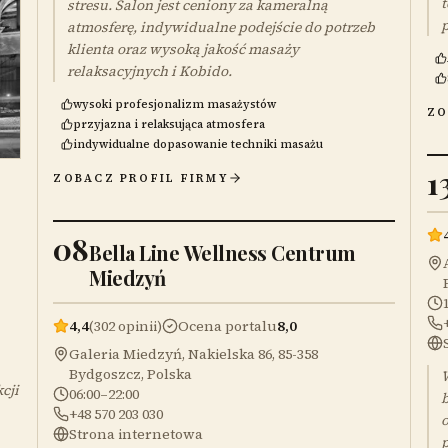
t
stresu. Salon jest ceniony za kameralną
p
atmosferę, indywidualne podejście do potrzeb
klienta oraz wysoką jakość masaży
relaksacyjnych i Kobido.
wysoki profesjonalizm masażystów
ZO
przyjazna i relaksująca atmosfera
indywidualne dopasowanie techniki masażu
1
ZOBACZ PROFIL FIRMY
08
Bella Line Wellness Centrum
Miedzyń
4,4
(302 opinii)
Ocena portalu
8,0
Galeria Miedzyń, Nakielska 86, 85-358
Bydgoszcz, Polska
W
cji
06:00–22:00
b
+48 570 203 030
o
Strona internetowa
p