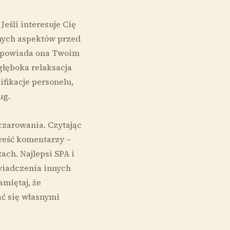
eśli interesuje Cię
tnych aspektów przed
odpowiada ona Twoim
głęboka relaksacja
ifikacje personelu,
ug.
czarowania. Czytając
treść komentarzy –
ach. Najlepsi SPA i
świadczenia innych
amiętaj, że
ać się własnymi