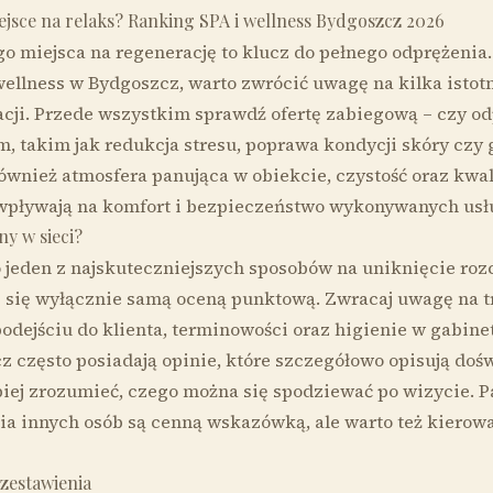
ejsce na relaks? Ranking SPA i wellness Bydgoszcz 2026
miejsca na regenerację to klucz do pełnego odprężenia. J
 wellness w Bydgoszcz, warto zwrócić uwagę na kilka isto
cji. Przede wszystkim sprawdź ofertę zabiegową – czy 
, takim jak redukcja stresu, poprawa kondycji skóry czy 
 również atmosfera panująca w obiekcie, czystość oraz kwal
wpływają na komfort i bezpieczeństwo wykonywanych usł
ny w sieci?
o jeden z najskuteczniejszych sposobów na uniknięcie roz
uj się wyłącznie samą oceną punktową. Zwracaj uwagę na 
podejściu do klienta, terminowości oraz higienie w gabinet
z często posiadają opinie, które szczegółowo opisują do
piej zrozumieć, czego można się spodziewać po wizycie. P
a innych osób są cenną wskazówką, ale warto też kierow
zestawienia