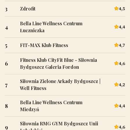
3
4,5
Zdrofit
Bella Line Wellness Centrum
4
4,4
Łuczniczka
5
4,7
FIT-MAX Klub Fitness
Fitness Klub CityFit Blue - Siłownia
6
4,6
Bydgoszcz Galeria Fordon
Siłownia Zielone Arkady Bydgoszcz |
7
4,2
Well Fitness
Bella Line Wellness Centrum
8
4,4
Miedzyń
Siłownia RMG GYM Bydgoszcz Unii
9
4,6