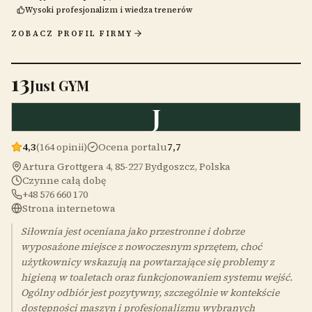
Wysoki profesjonalizm i wiedza trenerów
ZOBACZ PROFIL FIRMY
13
Just GYM
J
4,3
(164 opinii)
Ocena portalu
7,7
Artura Grottgera 4, 85-227 Bydgoszcz, Polska
Czynne całą dobę
+48 576 660 170
Strona internetowa
Siłownia jest oceniana jako przestronne i dobrze
wyposażone miejsce z nowoczesnym sprzętem, choć
użytkownicy wskazują na powtarzające się problemy z
higieną w toaletach oraz funkcjonowaniem systemu wejść.
Ogólny odbiór jest pozytywny, szczególnie w kontekście
dostępności maszyn i profesjonalizmu wybranych