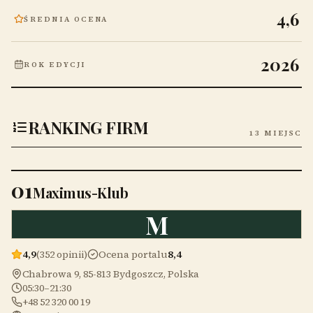
4,6
ŚREDNIA OCENA
2026
ROK EDYCJI
RANKING FIRM
13 MIEJSC
01
Maximus-Klub
M
4,9
(352 opinii)
Ocena portalu
8,4
Chabrowa 9, 85-813 Bydgoszcz, Polska
05:30–21:30
+48 52 320 00 19