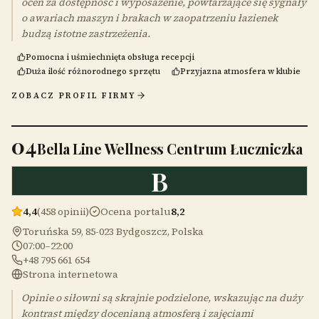
ocen za dostępność i wyposażenie, powtarzające się sygnały
o awariach maszyn i brakach w zaopatrzeniu łazienek
budzą istotne zastrzeżenia.
Pomocna i uśmiechnięta obsługa recepcji
Duża ilość różnorodnego sprzętu
Przyjazna atmosfera w klubie
ZOBACZ PROFIL FIRMY
04
Bella Line Wellness Centrum Łuczniczka
B
4,4
(458 opinii)
Ocena portalu
8,2
Toruńska 59, 85-023 Bydgoszcz, Polska
07:00–22:00
+48 795 661 654
Strona internetowa
Opinie o siłowni są skrajnie podzielone, wskazując na duży
kontrast między docenianą atmosferą i zajęciami