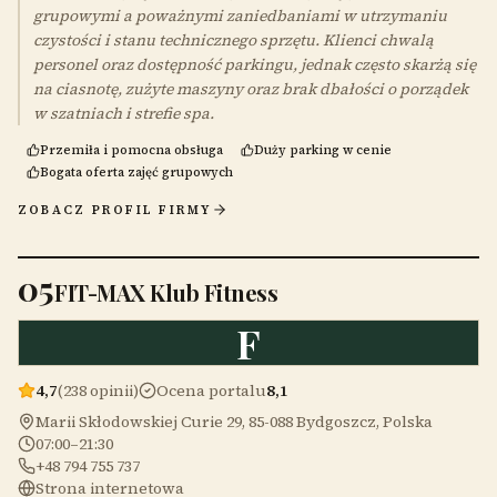
grupowymi a poważnymi zaniedbaniami w utrzymaniu
czystości i stanu technicznego sprzętu. Klienci chwalą
personel oraz dostępność parkingu, jednak często skarżą się
na ciasnotę, zużyte maszyny oraz brak dbałości o porządek
w szatniach i strefie spa.
Przemiła i pomocna obsługa
Duży parking w cenie
Bogata oferta zajęć grupowych
ZOBACZ PROFIL FIRMY
05
FIT-MAX Klub Fitness
F
4,7
(238 opinii)
Ocena portalu
8,1
Marii Skłodowskiej Curie 29, 85-088 Bydgoszcz, Polska
07:00–21:30
+48 794 755 737
Strona internetowa