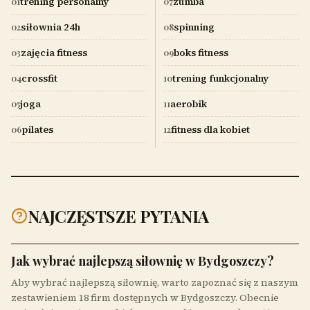
trening personalny
zumba
01
07
siłownia 24h
spinning
02
08
zajęcia fitness
boks fitness
03
09
crossfit
trening funkcjonalny
04
10
joga
aerobik
05
11
pilates
fitness dla kobiet
06
12
NAJCZĘSTSZE PYTANIA
Jak wybrać najlepszą siłownię w Bydgoszczy?
Aby wybrać najlepszą siłownię, warto zapoznać się z naszym
zestawieniem 18 firm dostępnych w Bydgoszczy. Obecnie