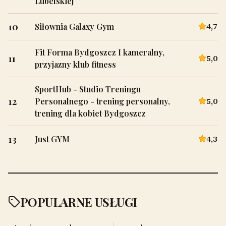
Lubelskiej
10
4,7
Siłownia Galaxy Gym
Fit Forma Bydgoszcz I kameralny,
11
5,0
przyjazny klub fitness
SportHub - Studio Treningu
12
5,0
Personalnego - trening personalny,
trening dla kobiet Bydgoszcz
13
4,3
Just GYM
POPULARNE USŁUGI