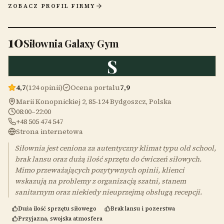
ZOBACZ PROFIL FIRMY
10
Siłownia Galaxy Gym
S
4,7
(124 opinii)
Ocena portalu
7,9
Marii Konopnickiej 2, 85-124 Bydgoszcz, Polska
08:00–22:00
+48 505 474 547
Strona internetowa
Siłownia jest ceniona za autentyczny klimat typu old school,
brak lansu oraz dużą ilość sprzętu do ćwiczeń siłowych.
Mimo przeważających pozytywnych opinii, klienci
wskazują na problemy z organizacją szatni, stanem
sanitarnym oraz niekiedy nieuprzejmą obsługą recepcji.
Duża ilość sprzętu siłowego
Brak lansu i pozerstwa
Przyjazna, swojska atmosfera