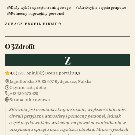
Duży wybór sprzętu treningowego
Atrakcyjne zajęcia grupowe
Pomocny i uprzejmy personel
ZOBACZ PROFIL FIRMY
03
Zdrofit
Z
4,5
(1233 opinii)
Ocena portalu
8,3
Jagiellońska 39, 85-097 Bydgoszcz, Polska
Czynne całą dobę
+48 730 670 420
Strona internetowa
Siłownia jest oceniana skrajnie różnie; większość klientów
chwali przyjazną atmosferę i pomocny personel, jednak
część użytkowników wskazuje na poważne zaniedbania w
utrzymaniu sprzętu oraz czystości obiektu. Mimo wysokich