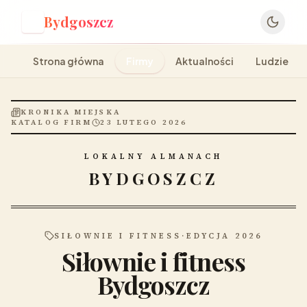
Bydgoszcz
B
Strona główna
Firmy
Aktualności
Ludzie
KRONIKA MIEJSKA
KATALOG FIRM
23 LUTEGO 2026
LOKALNY ALMANACH
BYDGOSZCZ
SIŁOWNIE I FITNESS
·
EDYCJA 2026
Siłownie i fitness
Bydgoszcz