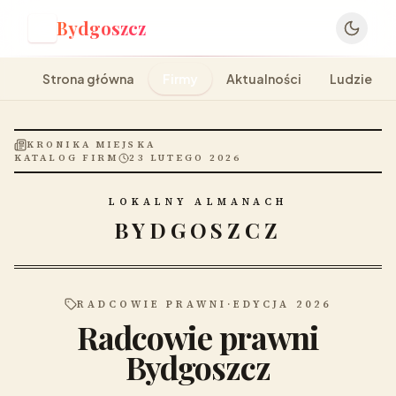
Bydgoszcz
B
Strona główna
Firmy
Aktualności
Ludzie
KRONIKA MIEJSKA
KATALOG FIRM
23 LUTEGO 2026
LOKALNY ALMANACH
BYDGOSZCZ
RADCOWIE PRAWNI
·
EDYCJA 2026
Radcowie prawni
Bydgoszcz