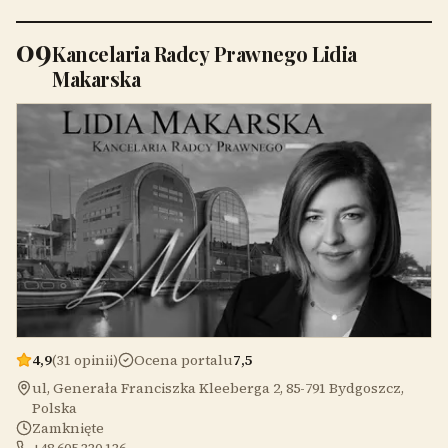
09
Kancelaria Radcy Prawnego Lidia
Makarska
4,9
(31 opinii)
Ocena portalu
7,5
ul, Generała Franciszka Kleeberga 2, 85-791 Bydgoszcz,
Polska
Zamknięte
+48 605 330 136