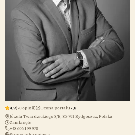
4,9
(70 opinii)
Ocena portalu
7,8
Józefa Twardzickiego 8/B, 85-791 Bydgoszcz, Polska
Zamknięte
+48 606 199 978
Strona internetowa