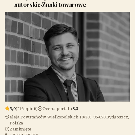
autorskie·Znaki towarowe
5,0
(216 opinii)
Ocena portalu
8,3
aleja Powstańców Wielkopolskich 10/303, 85-090 Bydgoszcz,
Polska
Zamknięte