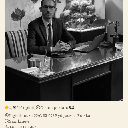
4,9
(216 opinii)
Ocena portalu
8,3
Jagiellońska 22/6, 85-097 Bydgoszcz, Polska
Zamknięte
+48 503 051 457