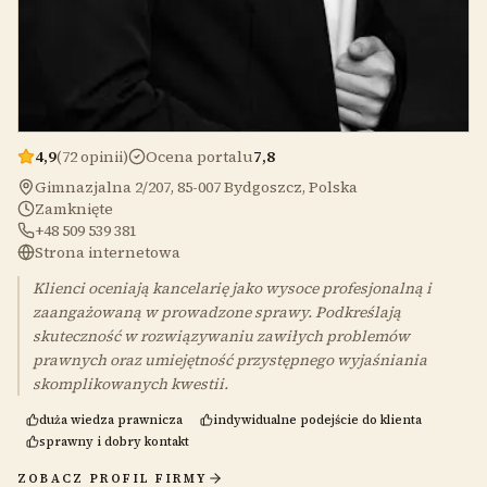
4,9
(72 opinii)
Ocena portalu
7,8
Gimnazjalna 2/207, 85-007 Bydgoszcz, Polska
Zamknięte
+48 509 539 381
Strona internetowa
Klienci oceniają kancelarię jako wysoce profesjonalną i
zaangażowaną w prowadzone sprawy. Podkreślają
skuteczność w rozwiązywaniu zawiłych problemów
prawnych oraz umiejętność przystępnego wyjaśniania
skomplikowanych kwestii.
duża wiedza prawnicza
indywidualne podejście do klienta
sprawny i dobry kontakt
ZOBACZ PROFIL FIRMY