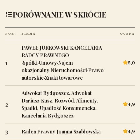
PORÓWNANIE W SKRÓCIE
POZ.
FIRMA
OCENA
PAWEŁ JURKOWSKI KANCELARIA
RADCY PRAWNEGO
1
5,0
·Spółki·Umowy·Najem
okazjonalny·Nieruchomości·Prawo
autorskie·Znaki towarowe
Adwokat Bydgoszcz. Adwokat
Dariusz Kusz. Rozwód, Alimenty,
2
4,9
Spadki, Upadłość Konsumencka.
Kancelaria Bydgoszcz
3
4,9
Radca Prawny Joanna Szabłowska