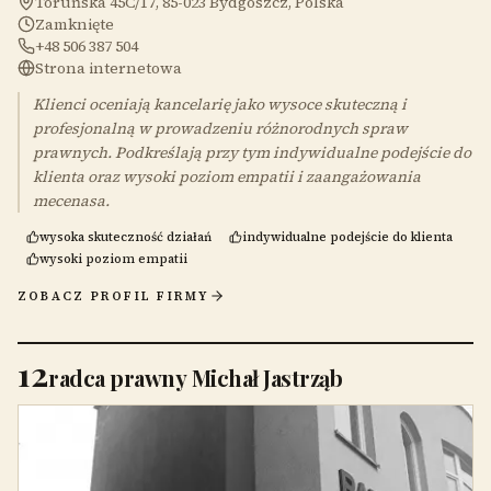
Toruńska 45C/17, 85-023 Bydgoszcz, Polska
Zamknięte
+48 506 387 504
Strona internetowa
Klienci oceniają kancelarię jako wysoce skuteczną i
profesjonalną w prowadzeniu różnorodnych spraw
prawnych. Podkreślają przy tym indywidualne podejście do
klienta oraz wysoki poziom empatii i zaangażowania
mecenasa.
wysoka skuteczność działań
indywidualne podejście do klienta
wysoki poziom empatii
ZOBACZ PROFIL FIRMY
12
radca prawny Michał Jastrząb