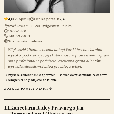
4,8
(29 opinii)
Ocena portalu
7,4
Szafirowa 2, 85-790 Bydgoszcz, Polska
10:00–14:00
+48 883 988 815
Strona internetowa
Większość klientów ocenia usługi Pani Mecenas bardzo
wysoko, podkreślając jej skuteczność w prowadzeniu spraw
oraz profesjonalne podejście. Nieliczna grupa klientów
wyraziła niezadowolenie z przebiegu wizyt.
wysoka skuteczność w sprawach
duże doświadczenie zawodowe
empatyczne podejście do klienta
ZOBACZ PROFIL FIRMY
11
Kancelaria Radcy Prawnego Jan
Poczwardowski Bydgoszcz