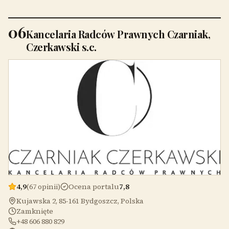
06
Kancelaria Radców Prawnych Czarniak,
Czerkawski s.c.
4,9
(67 opinii)
Ocena portalu
7,8
Kujawska 2, 85-161 Bydgoszcz, Polska
Zamknięte
+48 606 880 829