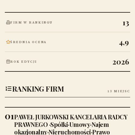
13
FIRM W RANKINGU
4,9
ŚREDNIA OCENA
2026
ROK EDYCJI
RANKING FIRM
13 MIEJSC
01
PAWEŁ JURKOWSKI KANCELARIA RADCY
PRAWNEGO ·Spółki·Umowy·Najem
okazjonalny·Nieruchomości·Prawo