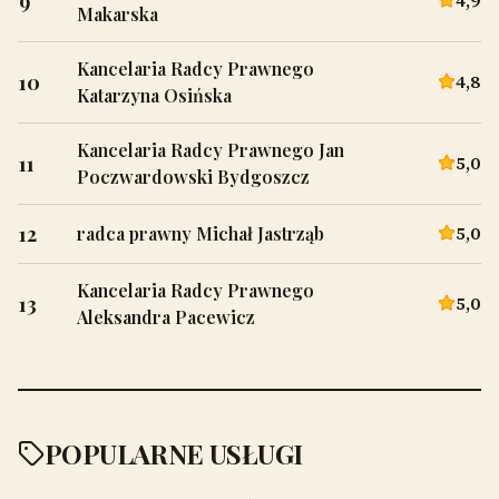
9
4,9
Makarska
Kancelaria Radcy Prawnego
10
4,8
Katarzyna Osińska
Kancelaria Radcy Prawnego Jan
11
5,0
Poczwardowski Bydgoszcz
12
5,0
radca prawny Michał Jastrząb
Kancelaria Radcy Prawnego
13
5,0
Aleksandra Pacewicz
POPULARNE USŁUGI