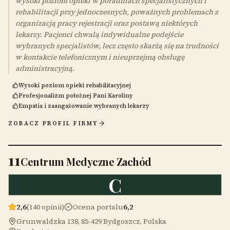
wysoki poziom opieki w poradniach specjalistycznych i
rehabilitacji przy jednoczesnych, poważnych problemach z
organizacją pracy rejestracji oraz postawą niektórych
lekarzy. Pacjenci chwalą indywidualne podejście
wybranych specjalistów, lecz często skarżą się na trudności
w kontakcie telefonicznym i nieuprzejmą obsługę
administracyjną.
Wysoki poziom opieki rehabilitacyjnej
Profesjonalizm położnej Pani Karoliny
Empatia i zaangażowanie wybranych lekarzy
ZOBACZ PROFIL FIRMY
11
Centrum Medyczne Zachód
C
2,6
(140 opinii)
Ocena portalu
6,2
Grunwaldzka 138, 85-429 Bydgoszcz, Polska