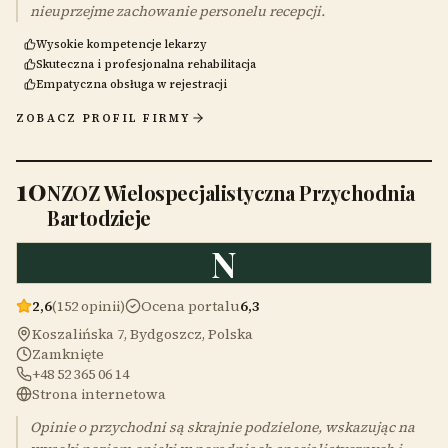
nieuprzejme zachowanie personelu recepcji.
Wysokie kompetencje lekarzy
Skuteczna i profesjonalna rehabilitacja
Empatyczna obsługa w rejestracji
ZOBACZ PROFIL FIRMY
10
NZOZ Wielospecjalistyczna Przychodnia
Bartodzieje
N
2,6
(152 opinii)
Ocena portalu
6,3
Koszalińska 7, Bydgoszcz, Polska
Zamknięte
+48 52 365 06 14
Strona internetowa
Opinie o przychodni są skrajnie podzielone, wskazując na