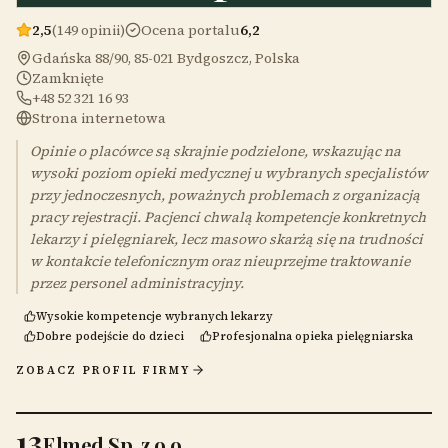
2,5
(149 opinii)
Ocena portalu
6,2
Gdańska 88/90, 85-021 Bydgoszcz, Polska
Zamknięte
+48 52 321 16 93
Strona internetowa
Opinie o placówce są skrajnie podzielone, wskazując na
wysoki poziom opieki medycznej u wybranych specjalistów
przy jednoczesnych, poważnych problemach z organizacją
pracy rejestracji. Pacjenci chwalą kompetencje konkretnych
lekarzy i pielęgniarek, lecz masowo skarżą się na trudności
w kontakcie telefonicznym oraz nieuprzejme traktowanie
przez personel administracyjny.
Wysokie kompetencje wybranych lekarzy
Dobre podejście do dzieci
Profesjonalna opieka pielęgniarska
ZOBACZ PROFIL FIRMY
13
Elmed Sp. z o.o.