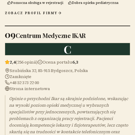
Pomocna obsługa w rejestracji
Dobra opieka pediatryczna
ZOBACZ PROFIL FIRMY
09
Centrum Medyczne IKAR
C
2,4
(256 opinii)
Ocena portalu
6,3
Szubińska 32, 85-915 Bydgoszcz, Polska
Zamknięte
+48 52 373 22 00
Strona internetowa
Opinie o przychodni Ikar są skrajnie podzielone, wskazując
na wysoki poziom opieki medycznej u wybranych
specjalistów przy jednoczesnych, powtarzających się
problemach z organizacją pracy rejestracji. Pacjenci
doceniają kompetencje lekarzy i fizjoterapeutów, lecz często
skarżą się na trudności w kontakcie telefonicznym oraz