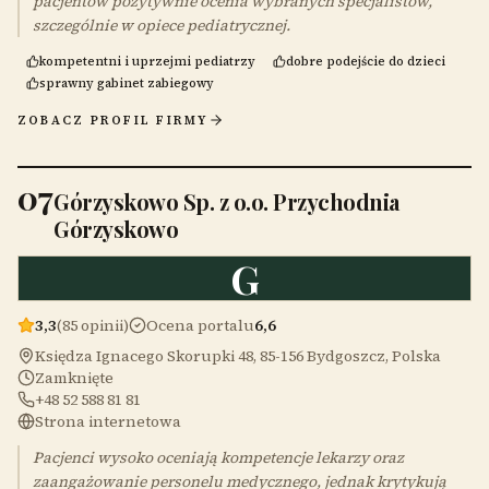
pacjentów pozytywnie ocenia wybranych specjalistów,
szczególnie w opiece pediatrycznej.
kompetentni i uprzejmi pediatrzy
dobre podejście do dzieci
sprawny gabinet zabiegowy
ZOBACZ PROFIL FIRMY
07
Górzyskowo Sp. z o.o. Przychodnia
Górzyskowo
G
3,3
(85 opinii)
Ocena portalu
6,6
Księdza Ignacego Skorupki 48, 85-156 Bydgoszcz, Polska
Zamknięte
+48 52 588 81 81
Strona internetowa
Pacjenci wysoko oceniają kompetencje lekarzy oraz
zaangażowanie personelu medycznego, jednak krytykują