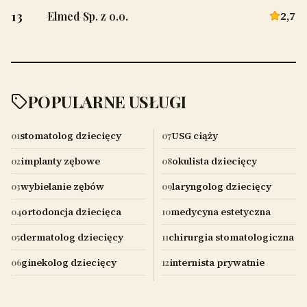
13
2,7
Elmed Sp. z o.o.
POPULARNE USŁUGI
stomatolog dziecięcy
USG ciąży
01
07
implanty zębowe
okulista dziecięcy
02
08
wybielanie zębów
laryngolog dziecięcy
03
09
ortodoncja dziecięca
medycyna estetyczna
04
10
dermatolog dziecięcy
chirurgia stomatologiczna
05
11
ginekolog dziecięcy
internista prywatnie
06
12