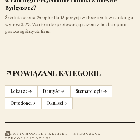
w rankingu Przychodnie i kliniki w mieście
Bydgoszcz?
Średnia ocena Google dla 13 pozycji widocznych w rankingu
wynosi 3.2/5. Warto interpretować ją razem z liczbą opinii
poszczególnych firm.
POWIĄZANE KATEGORIE
Lekarze
Dentyści
Stomatologia
Ortodonci
Okuliści
PRZYCHODNIE I KLINIKI
—
BYDGOSZCZ
BYDGOSZCZTOTU.PL