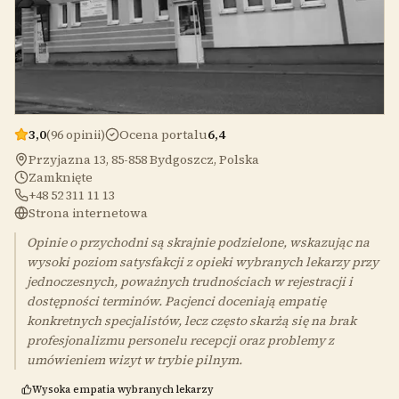
3,0
(96 opinii)
Ocena portalu
6,4
Przyjazna 13, 85-858 Bydgoszcz, Polska
Zamknięte
+48 52 311 11 13
Strona internetowa
Opinie o przychodni są skrajnie podzielone, wskazując na
wysoki poziom satysfakcji z opieki wybranych lekarzy przy
jednoczesnych, poważnych trudnościach w rejestracji i
dostępności terminów. Pacjenci doceniają empatię
konkretnych specjalistów, lecz często skarżą się na brak
profesjonalizmu personelu recepcji oraz problemy z
umówieniem wizyt w trybie pilnym.
Wysoka empatia wybranych lekarzy