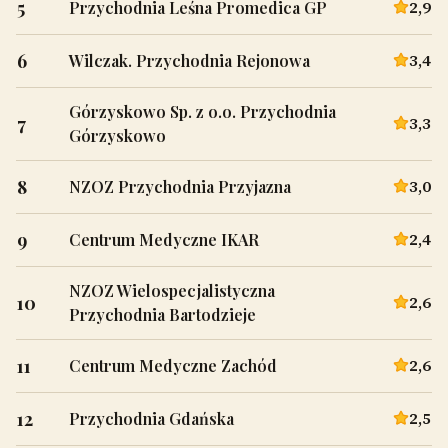
5
2,9
Przychodnia Leśna Promedica GP
6
3,4
Wilczak. Przychodnia Rejonowa
Górzyskowo Sp. z o.o. Przychodnia
7
3,3
Górzyskowo
8
3,0
NZOZ Przychodnia Przyjazna
9
2,4
Centrum Medyczne IKAR
NZOZ Wielospecjalistyczna
10
2,6
Przychodnia Bartodzieje
11
2,6
Centrum Medyczne Zachód
12
2,5
Przychodnia Gdańska