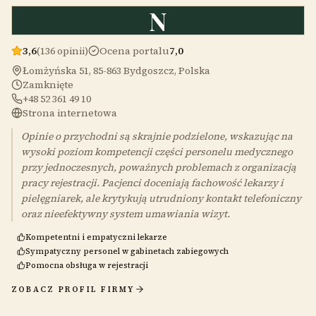
N
3,6
(136 opinii)
Ocena portalu
7,0
Łomżyńska 51, 85-863 Bydgoszcz, Polska
Zamknięte
+48 52 361 49 10
Strona internetowa
Opinie o przychodni są skrajnie podzielone, wskazując na
wysoki poziom kompetencji części personelu medycznego
przy jednoczesnych, poważnych problemach z organizacją
pracy rejestracji. Pacjenci doceniają fachowość lekarzy i
pielęgniarek, ale krytykują utrudniony kontakt telefoniczny
oraz nieefektywny system umawiania wizyt.
Kompetentni i empatyczni lekarze
Sympatyczny personel w gabinetach zabiegowych
Pomocna obsługa w rejestracji
ZOBACZ PROFIL FIRMY