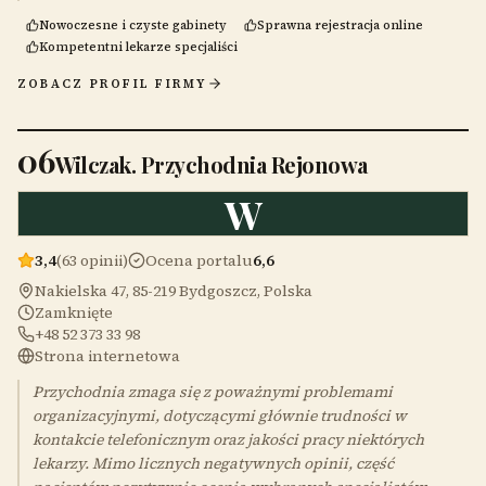
Nowoczesne i czyste gabinety
Sprawna rejestracja online
Kompetentni lekarze specjaliści
ZOBACZ PROFIL FIRMY
06
Wilczak. Przychodnia Rejonowa
W
3,4
(63 opinii)
Ocena portalu
6,6
Nakielska 47, 85-219 Bydgoszcz, Polska
Zamknięte
+48 52 373 33 98
Strona internetowa
Przychodnia zmaga się z poważnymi problemami
organizacyjnymi, dotyczącymi głównie trudności w
kontakcie telefonicznym oraz jakości pracy niektórych
lekarzy. Mimo licznych negatywnych opinii, część