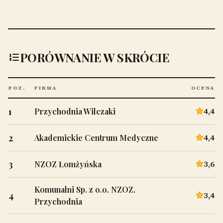
PORÓWNANIE W SKRÓCIE
POZ.
FIRMA
OCENA
1
4,4
Przychodnia Wilczaki
2
4,4
Akademickie Centrum Medyczne
3
3,6
NZOZ Łomżyńska
Komunalni Sp. z o.o. NZOZ.
4
3,4
Przychodnia