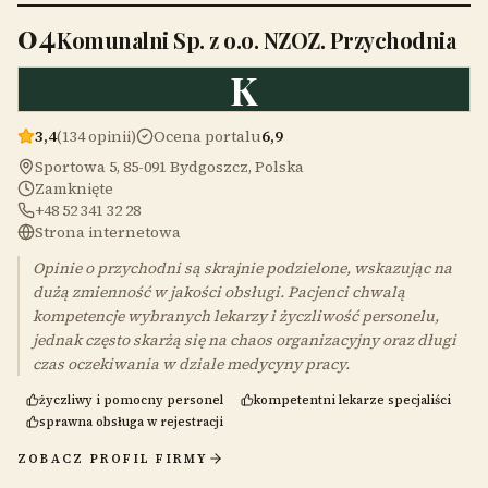
04
Komunalni Sp. z o.o. NZOZ. Przychodnia
K
3,4
(134 opinii)
Ocena portalu
6,9
Sportowa 5, 85-091 Bydgoszcz, Polska
Zamknięte
+48 52 341 32 28
Strona internetowa
Opinie o przychodni są skrajnie podzielone, wskazując na
dużą zmienność w jakości obsługi. Pacjenci chwalą
kompetencje wybranych lekarzy i życzliwość personelu,
jednak często skarżą się na chaos organizacyjny oraz długi
czas oczekiwania w dziale medycyny pracy.
życzliwy i pomocny personel
kompetentni lekarze specjaliści
sprawna obsługa w rejestracji
ZOBACZ PROFIL FIRMY