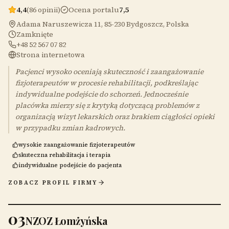
4,4
(86 opinii)
Ocena portalu
7,5
Adama Naruszewicza 11, 85-230 Bydgoszcz, Polska
Zamknięte
+48 52 567 07 82
Strona internetowa
Pacjenci wysoko oceniają skuteczność i zaangażowanie
fizjoterapeutów w procesie rehabilitacji, podkreślając
indywidualne podejście do schorzeń. Jednocześnie
placówka mierzy się z krytyką dotyczącą problemów z
organizacją wizyt lekarskich oraz brakiem ciągłości opieki
w przypadku zmian kadrowych.
wysokie zaangażowanie fizjoterapeutów
skuteczna rehabilitacja i terapia
indywidualne podejście do pacjenta
ZOBACZ PROFIL FIRMY
03
NZOZ Łomżyńska