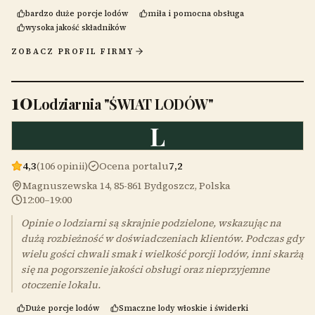
bardzo duże porcje lodów
miła i pomocna obsługa
wysoka jakość składników
ZOBACZ PROFIL FIRMY
10
Lodziarnia "ŚWIAT LODÓW"
L
4,3
(106 opinii)
Ocena portalu
7,2
Magnuszewska 14, 85-861 Bydgoszcz, Polska
12:00–19:00
Opinie o lodziarni są skrajnie podzielone, wskazując na
dużą rozbieżność w doświadczeniach klientów. Podczas gdy
wielu gości chwali smak i wielkość porcji lodów, inni skarżą
się na pogorszenie jakości obsługi oraz nieprzyjemne
otoczenie lokalu.
Duże porcje lodów
Smaczne lody włoskie i świderki