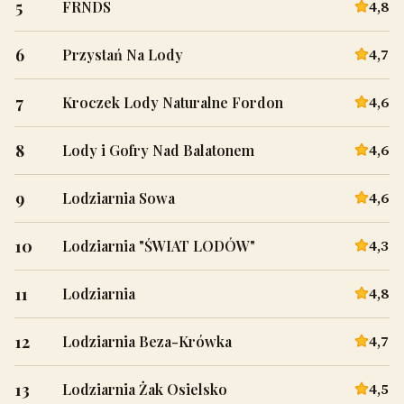
5
4,8
FRNDS
6
4,7
Przystań Na Lody
7
4,6
Kroczek Lody Naturalne Fordon
8
4,6
Lody i Gofry Nad Balatonem
9
4,6
Lodziarnia Sowa
10
4,3
Lodziarnia "ŚWIAT LODÓW"
11
4,8
Lodziarnia
12
4,7
Lodziarnia Beza-Krówka
13
4,5
Lodziarnia Żak Osielsko