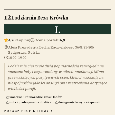
12
Lodziarnia Beza-Krówka
L
4,7
(24 opinii)
Ocena portalu
6,9
Aleja Prezydenta Lecha Kaczyńskiego 36/8, 85-806
Bydgoszcz, Polska
10:00–19:00
Lodziarnia cieszy się dużą popularnością ze względu na
smaczne lody i częste zmiany w ofercie smakowej. Mimo
przeważających pozytywnych ocen, klienci wskazują na
niespójność w jakości obsługi oraz zastrzeżenia dotyczące
wielkości porcji.
smaczne i różnorodne smaki lodów
miła i profesjonalna obsługa
dostępność kawy z ekspresu
ZOBACZ PROFIL FIRMY