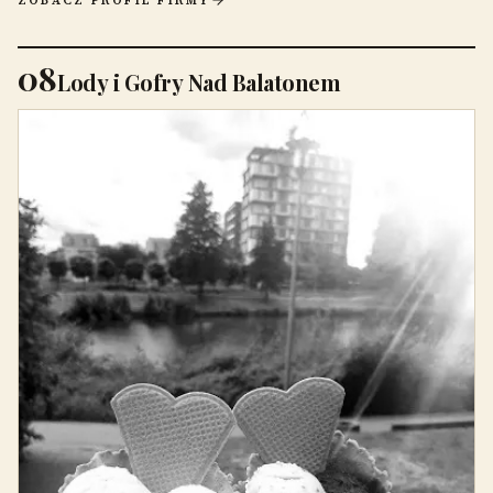
ZOBACZ PROFIL FIRMY
08
Lody i Gofry Nad Balatonem