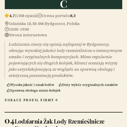
C
4,7
(1268 opinii)
Ocena portalu
8,3
Gdańska 18, 85-006 Bydgoszcz, Polska
10:00–19:00
Strona internetowa
Lodziarnia cieszy się opinią najlepszej w Bydgoszczy,
oferując wysokiej jakości lody rzemieślnicze o intensywnym
smaku i oryginalnych kompozycjach. Mimo regularnie
pojawiających się długich kolejek, klienci oceniają wizytę
jako satysfakcjonującą ze względu na sprawną obsługę i
estetyczną prezentację produktów.
Wysoka jakość i smak lodów
Duży wybór oryginalnych smaków
Sprawna obsługa mimo kolejek
ZOBACZ PROFIL FIRMY
04
Lodziarnia Żak Lody Rzemieślnicze