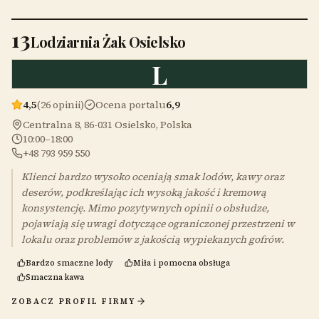
13
Lodziarnia Żak Osielsko
L
4,5
(26 opinii)
Ocena portalu
6,9
Centralna 8, 86-031 Osielsko, Polska
10:00–18:00
+48 793 959 550
Klienci bardzo wysoko oceniają smak lodów, kawy oraz
deserów, podkreślając ich wysoką jakość i kremową
konsystencję. Mimo pozytywnych opinii o obsłudze,
pojawiają się uwagi dotyczące ograniczonej przestrzeni w
lokalu oraz problemów z jakością wypiekanych gofrów.
Bardzo smaczne lody
Miła i pomocna obsługa
Smaczna kawa
ZOBACZ PROFIL FIRMY