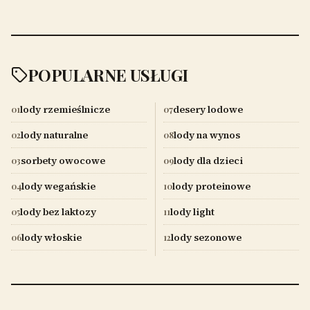
POPULARNE USŁUGI
lody rzemieślnicze
desery lodowe
01
07
lody naturalne
lody na wynos
02
08
sorbety owocowe
lody dla dzieci
03
09
lody wegańskie
lody proteinowe
04
10
lody bez laktozy
lody light
05
11
lody włoskie
lody sezonowe
06
12