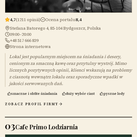
4,7
(1211 opinii)
Ocena portalu
8,4
Stefana Batorego 4, 85-104 Bydgoszcz, Polska
09:00–20:00
+48 517 666 839
Strona internetowa
Lokal jest popularnym miejscem na śniadania i desery,
cenionym za smaczną kawę oraz przytulny wystrój. Mimo
licznych pozytywnych opinii, klienci wskazują na problemy
z ciasnotą wewnątrz lokalu oraz sporadyczne wpadki w
jakości serwowanych dań.
smaczne i obfite śniadania
duży wybór ciast
pyszne lody
ZOBACZ PROFIL FIRMY
03
Cafe Primo Lodziarnia