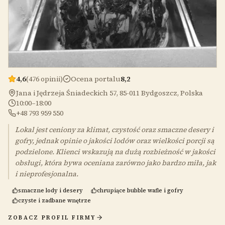
4,6
(476 opinii)
Ocena portalu
8,2
Jana i Jędrzeja Śniadeckich 57, 85-011 Bydgoszcz, Polska
10:00–18:00
+48 793 959 550
Lokal jest ceniony za klimat, czystość oraz smaczne desery i
gofry, jednak opinie o jakości lodów oraz wielkości porcji są
podzielone. Klienci wskazują na dużą rozbieżność w jakości
obsługi, która bywa oceniana zarówno jako bardzo miła, jak
i nieprofesjonalna.
smaczne lody i desery
chrupiące bubble wafle i gofry
czyste i zadbane wnętrze
ZOBACZ PROFIL FIRMY